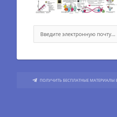
Agile Professional
МАСТЕР–КЛАССЫ
Impact Mapping Introduction
S.M.A.R.T. целеполагание
Продуктовые "ФАКАПЫ"
Формирование собственной базы
знаний
ПОЛУЧИТЬ БЕСПЛАТНЫЕ МАТЕРИАЛЫ В
Фасилитация / Основы и практики
Scrum — Принципы и ценности