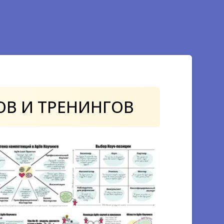
овки к
 PSM
ших навыков в
курсов и
аций
осмотра видео без
ОВ
И ТРЕНИНГОВ
аших авторских
вым программам
обучение на всех
ах, которые появятся
дущем