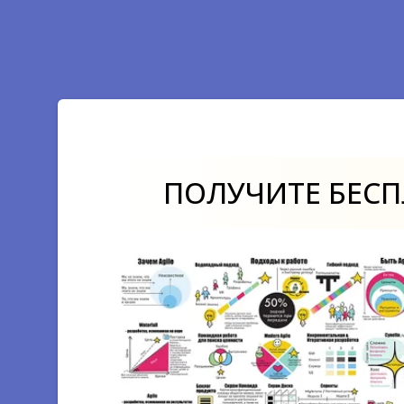
Growth Points — Точки роста продукта
A/B тесты: мифы, секреты, хаки
Design Thinking Professional
Искусство менеджмента в Miro
ПОЛУЧИТЕ БЕС
Роли Продакт–менеджера и Скрам–
мастер в Цифровой Трансформации
Как определить цели в команде
продукта?
Customer Journey Map Introduction
Product Marketing Fit