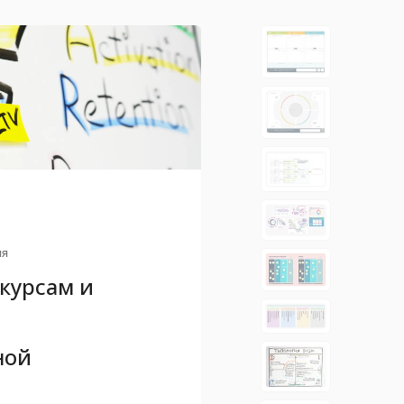
ия
курсам и
ной