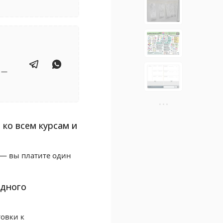
о —
•
•
•
ко всем курсам и
 — вы платите один
дного
овки к