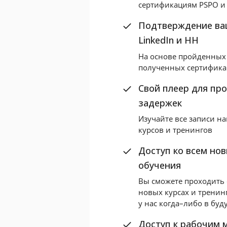
сертификациям PSPO и
Подтверждение ва
LinkedIn и HH
На основе пройденных 
полученных сертифик
Свой плеер для пр
задержек
Изучайте все записи н
курсов и тренингов
Доступ ко всем но
обучения
Вы сможете проходить 
новых курсах и тренинг
у нас когда–либо в бу
Доступ к рабочим 