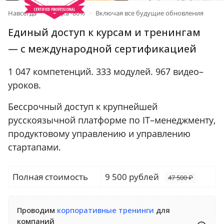
Навсегда
•
Скидка -80%
•
Включая все будущие обновления
Единый доступ к курсам и тренингам
— c международной
сертификацией
1 047 компетенций. 333 модулей. 967 видео–
уроков.
Бессрочный доступ к крупнейшей
русскоязычной платформе по IT–менеджменту,
продуктовому управлению и управлению
стартапами.
Полная стоимость
9 500 рублей
47 500 ₽
Проводим
корпоративные тренинги
для
компаний