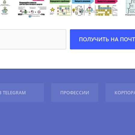
Доступ к рабочим 
Miro–доскам
Сможете все взять себе
своих проектах
ПОЛУЧИТЬ НА ПОЧТ
+1 дополнительный
Для коллеги или друг
Полноценный второй е
ограничений
30–дневная гарант
 TELEGRAM
ПРОФЕССИИ
КОРПОР
возврата денег
По первому запросу в т
вопросов