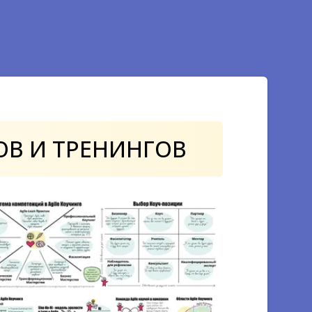
овки к
 PSM
ших навыков в
курсов и
аций
ОВ
И ТРЕНИНГОВ
осмотра видео без
аших авторских
вым программам
обучение на всех
ах, которые появятся
дущем