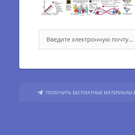
Agile Professional
МАСТЕР–КЛАССЫ
Impact Mapping Introduction
S.M.A.R.T. целеполагание
Продуктовые "ФАКАПЫ"
Формирование собственной базы
знаний
ПОЛУЧИТЬ БЕСПЛАТНЫЕ МАТЕРИАЛЫ В
Фасилитация / Основы и практики
Scrum — Принципы и ценности
Lean Business Modeling