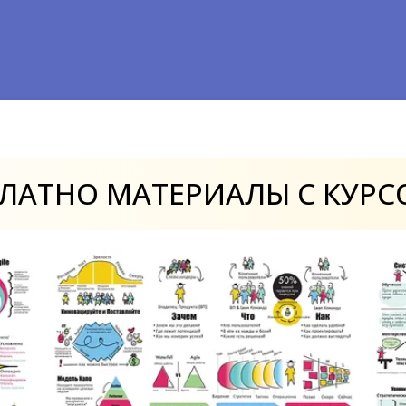
LSP
С возможностью подгот
сертификациям PSPO и
Подтверждение ва
LinkedIn и HH
На основе пройденных 
полученных сертифик
ПЛАТНО
МАТЕРИАЛЫ
С
КУРС
Свой плеер для пр
задержек
Изучайте все записи н
курсов и тренингов
Доступ ко всем но
обучения
Вы сможете проходить 
новых курсах и тренинг
у нас когда–либо в бу