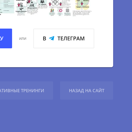
материалам и
 и использовать в
У
В
ТЕЛЕГРАМ
ИЛИ
 аккаунт
а
диный доступ, без
ия полного
АТИВНЫЕ ТРЕНИНГИ
НАЗАД НА САЙТ
ечение 2–5 дней, без