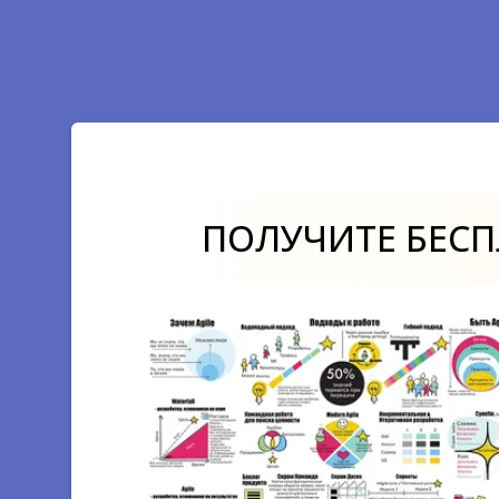
Growth Points — Точки роста продукта
A/B тесты: мифы, секреты, хаки
Design Thinking Professional
Искусство менеджмента в Miro
ПОЛУЧИТЕ БЕС
Роли Продакт–менеджера и Скрам–
мастер в Цифровой Трансформации
Как определить цели в команде
продукта?
Customer Journey Map Introduction
Product Marketing Fit