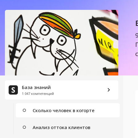
Метрики стартапа
Корреляция и причинность
Growth Hacking
Петли роста
Продуктовые метрики
База знаний
Когортный анализ
1 047 компетенций
Сколько человек в когорте
Анализ оттока клиентов