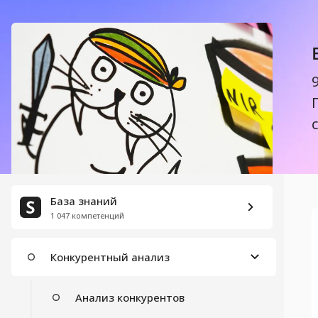
ПРОВЕДЕНИЕ АНАЛИЗА РЫНКА И КОНКУРЕНТОВ
PEST-анализ
TOWS–анализ
SWOT–анализ
STEP–анализ
База знаний
Сегментация клиентов
1 047 компетенций
Конкурентный анализ
Анализ конкурентов