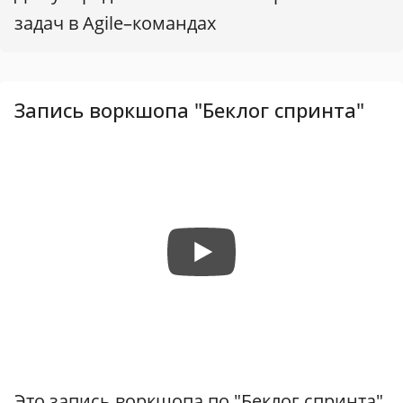
задач в Agile–командах
Запись воркшопа "Беклог спринта"
Это запись воркшопа по "Беклог спринта",