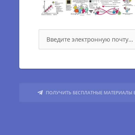
Инструменты аналитики
Сквозная аналитика
КООРДИНАЦИЯ УЛУЧШЕНИЯ ДИЗАЙНА UI & UX
UI
Customer Journey Map (CJM)
Дизайн–мышление
ПОЛУЧИТЬ БЕСПЛАТНЫЕ МАТЕРИАЛЫ В
Чем отличается Ux от Ui
Тестирование Ui