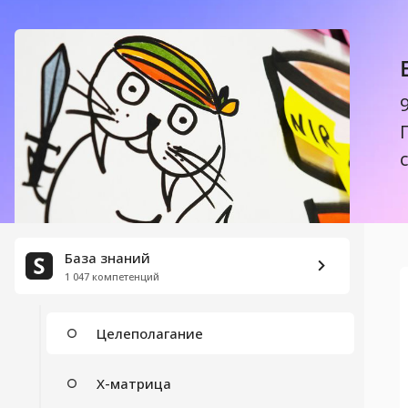
SMART
OKR в Scrum
SCAI цели
Правила постановки целей
Декомпозиция целей организации
Декомпозиция дерева целей
База знаний
1 047 компетенций
Управление по целям (MBO)
Целеполагание
X-матрица