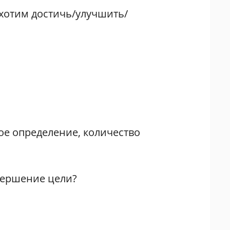
хотим достичь/улучшить/
ое определение, количество
вершение цели?