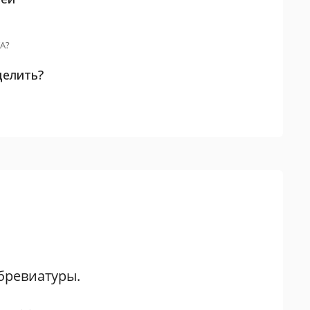
А?
делить?
бревиатуры.