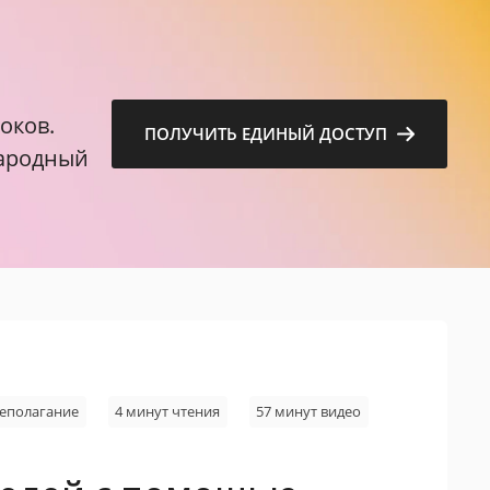
м
оков.
ПОЛУЧИТЬ ЕДИНЫЙ ДОСТУП
народный
еполагание
4 минут чтения
57 минут видео