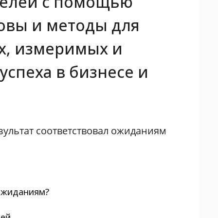
целей с помощью
овы и методы для
х, измеримых и
успеха в бизнесе и
езультат соответствовал ожиданиям
 ожиданиям?
лей