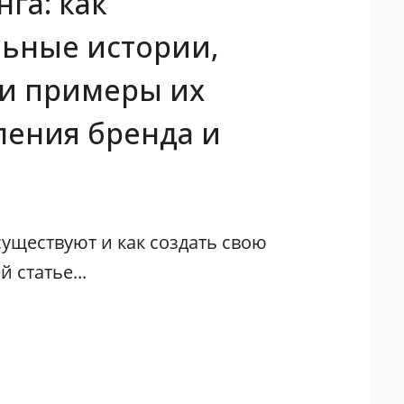
га: как
льные истории,
 и примеры их
ления бренда и
существуют и как создать свою
 статье...