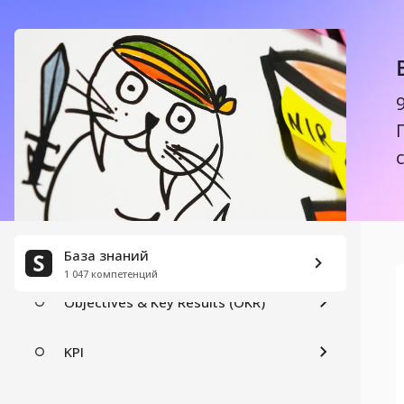
ВЫСТРАИВАНИЕ ПРОЦЕССОВ РАЗРАБОТКИ
Scrum (Скрам)
Kanban (LeanKanban)
Agile (Аджайл)
Lean Six Sigma
База знаний
УПРАВЛЕНИЕ ЦЕЛЯМИ И АНАЛИЗ ЭФФЕКТИВНОСТИ
1 047 компетенций
Objectives & Key Results (OKR)
KPI