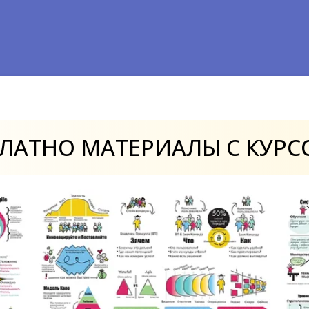
Понимание того, каким образом происх
сформировать перечень действенных д
степени источников
привлечения
лидо
ассоциированной
конверсии
позволяет
в отношении источников трафика. Бла
ПЛАТНО
МАТЕРИАЛЫ
С
КУРС
конверсии
появляется понимание верн
вспомогательных маркетинговых канал
продаж, но помогающих запоминать бр
ассоциированную
конверсию
анализир
эффективности каналов продаж и расп