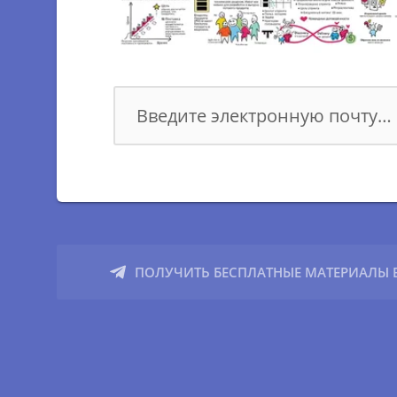
Ассоциированные конверсии
Сквозная аналитика
КООРДИНАЦИЯ УЛУЧШЕНИЯ ДИЗАЙНА UI & UX
UI
Customer Journey Map (CJM)
Дизайн–мышление
ПОЛУЧИТЬ БЕСПЛАТНЫЕ МАТЕРИАЛЫ В
Чем отличается Ux от Ui
Тестирование Ui