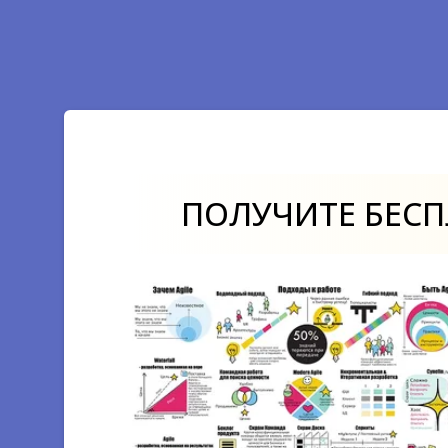
Аналитика и анализ в чем разница
Продуктовый аналитик
Компетенции аналитика
Аналитик данных
ПОЛУЧИТЕ БЕС
Технологический стек
Контентная аналитика
Интеллект-карты
Конверсия воронки продаж
Качественные данные