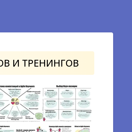
одит покупка позволяет
ля компании в той или иной
в
. Следовательно, анализ
 принимать верные решения
годаря анализу ассоциированной
ОВ
И ТРЕНИНГОВ
ого использования
ов, не приносящих прямых
енд. С финансовой точки зрения
уют для понимания
ределении рекламного бюджета.