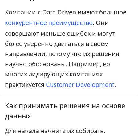
Компании с Data Driven имеют большое
конкурентное преимущество
. Они
совершают меньше ошибок и могут
более уверенно двигаться в своем
направлении, потому что их решения
научно обоснованы. Например, во
многих лидирующих компаниях
практикуется
Customer Development
.
Как принимать решения на основе
данных
Для начала начните их собирать.