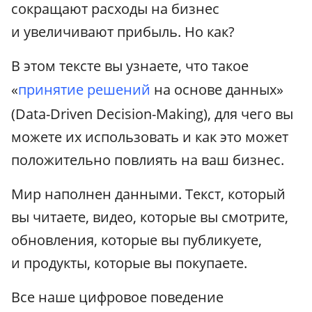
сокращают расходы на бизнес
и увеличивают прибыль. Но как?
В этом тексте вы узнаете, что такое
«
принятие решений
на основе данных»
(Data-Driven Decision-Making), для чего вы
можете их использовать и как это может
положительно повлиять на ваш бизнес.
Мир наполнен данными. Текст, который
вы читаете, видео, которые вы смотрите,
обновления, которые вы публикуете,
и продукты, которые вы покупаете.
Все наше цифровое поведение