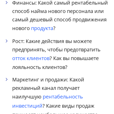
Финансы: Какой самый рентабельный
способ найма нового персонала или
самый дешевый способ продвижения
нового
продукта
?
Рост: Какие действия вы можете
предпринять, чтобы предотвратить
отток клиентов
? Как вы повышаете
лояльность клиентов?
Маркетинг и продажи: Какой
рекламный канал получает
наилучшую
рентабельность
инвестиций
? Какие виды продаж