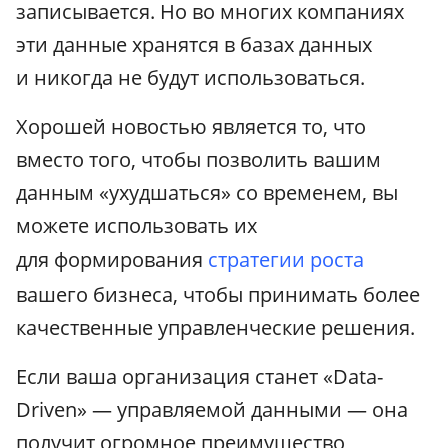
записывается. Но во многих компаниях
эти данные хранятся в базах данных
и никогда не будут использоваться.
Хорошей новостью является то, что
вместо того, чтобы позволить вашим
данным «ухудшаться» со временем, вы
можете использовать их
для формирования
стратегии роста
вашего бизнеса, чтобы принимать более
качественные управленческие решения.
Если ваша организация станет «Data-
Driven» — управляемой данными — она
получит огромное преимущество