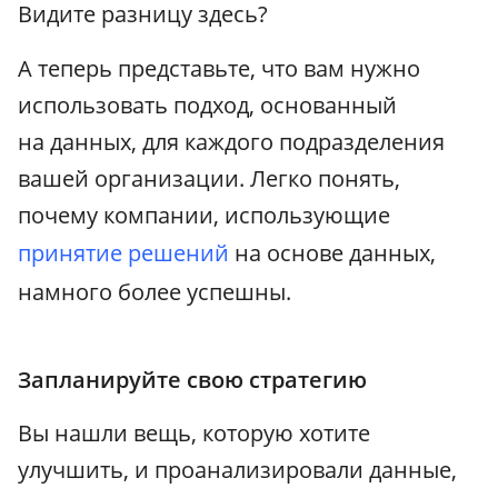
Видите разницу здесь?
А теперь представьте, что вам нужно
использовать подход, основанный
на данных, для каждого подразделения
вашей организации. Легко понять,
почему компании, использующие
принятие решений
на основе данных,
намного более успешны.
Запланируйте свою стратегию
Вы нашли вещь, которую хотите
улучшить, и проанализировали данные,