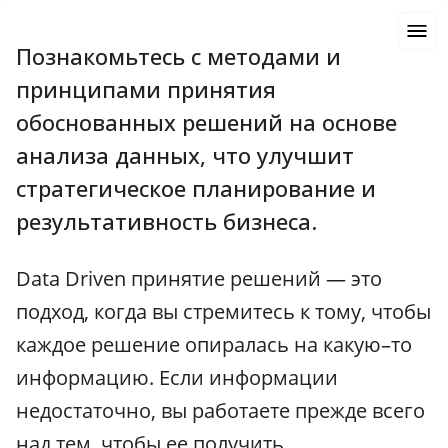
Познакомьтесь с методами и
принципами принятия
обоснованных решений на основе
анализа данных, что улучшит
стратегическое планирование и
результативность бизнеса.
Data Driven принятие решений — это
подход, когда вы стремитесь к тому, чтобы
каждое решение опиралась на какую–то
информацию. Если информации
недостаточно, вы работаете прежде всего
над тем, чтобы ее получить.