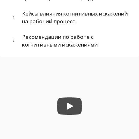
Кейсы влияния когнитивных искажений
на рабочий процесс
Рекомендации по работе с
когнитивными искажениями