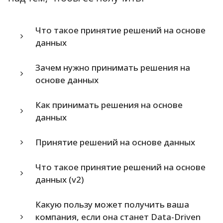
Что такое принятие решений на основе
данных
Зачем нужно принимать решения на
основе данных
Как принимать решения на основе
данных
Принятие решений на основе данных
Что такое принятие решений на основе
данных (v2)
Какую пользу может получить ваша
компания, если она станет Data-Driven