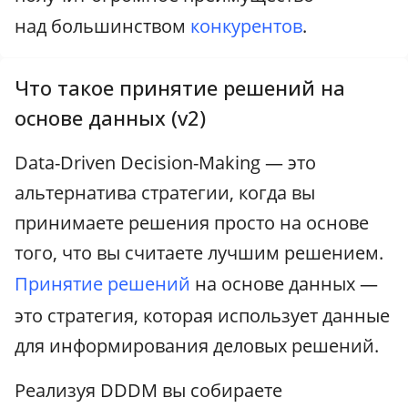
над большинством
конкурентов
.
Что такое принятие решений на
основе данных (v2)
Data-Driven Decision-Making — это
альтернатива стратегии, когда вы
принимаете решения просто на основе
того, что вы считаете лучшим решением.
Принятие решений
на основе данных —
это стратегия, которая использует данные
для информирования деловых решений.
Реализуя DDDM вы собираете