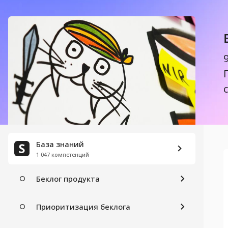
Непрерывное развертывание
Непрерывная интеграция
DevOps
ВЕДЕНИЕ И ПРИОРИТИЗАЦИЯ БЕКЛОГА
User Story
База знаний
Story Points
1 047 компетенций
Беклог продукта
Приоритизация беклога