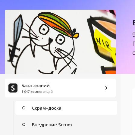
ВЫСТРАИВАНИЕ ПРОЦЕССОВ РАЗРАБОТКИ
Scrum (Скрам)
Масштабирование Scrum
Scrum Of Scrums
Ценности и принципы Scrum
Definition Of Ready
База знаний
1 047 компетенций
Как стать Скрам–мастером
Скрам–доска
Внедрение Scrum