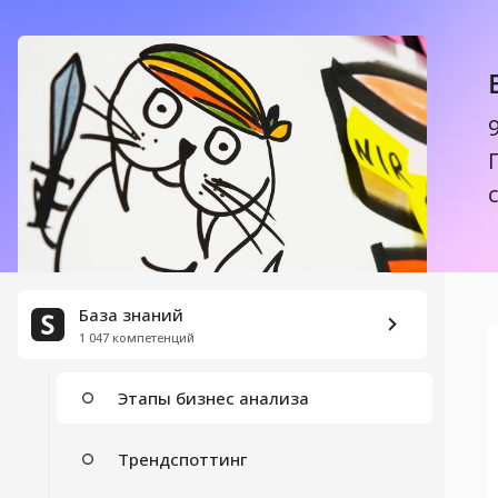
STEP–анализ
Сегментация клиентов
Конкурентный анализ
Целевая аудитория
Анализ рынка
База знаний
1 047 компетенций
Закон Бенфорда
Этапы бизнес анализа
Трендспоттинг