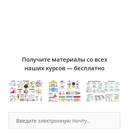
снизить уровень издержек, а также
сократить производственный цикл
и быстрее вывести товар или услугу
на рынок.
Например, на фабрике по производству
мебели шкафы должны быть
Получите материалы со всех
наших курсов — бесплатно
сконструированы таким образом, что
когда потребитель или мастер будет
осуществлять сборку, он не сможет
сделать это неправильно. То есть это
логически и интуитивно понятная
конструкция, не требующая больших
усилий.