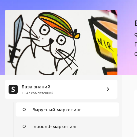
Маркетинг
Холодные звонки
Лид–магнит
Стратегия Digital–маркетинга
Контент–маркетинг
Медиаплан
База знаний
1 047 компетенций
Функции маркетинга
Вирусный маркетинг
Inbound–маркетинг