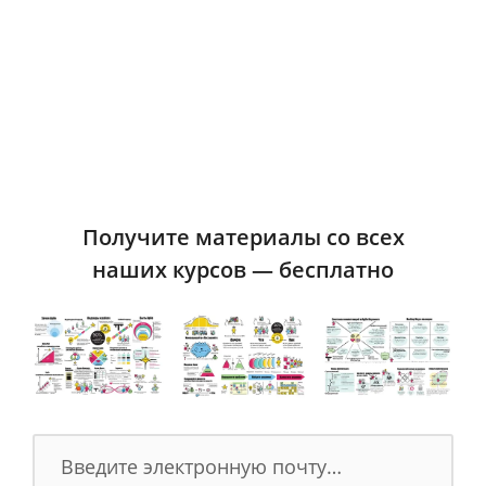
средний чек
, а
высокий
Retention
— то
есть повторные продажи. Клиент
принесет много денег вашей компании
только в том случае, если он
возвращается к вам регулярно.
Если у вас высокий
Retention
, то у вас
Получите материалы со всех
наших курсов — бесплатно
может быть даже небольшой низкий чек,
но за счет регулярного получения
прибыли вы в конечном счете
выигрываете.
Основы хорошего ретеншена — это
удовлетворенность клиента
продуктом