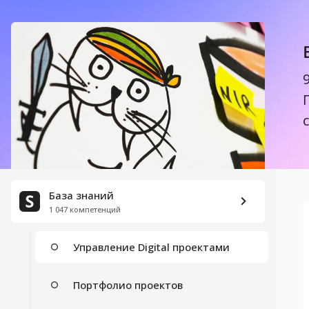
Скоуп
Границы проекта
Паспорт проекта
Процессы управления проектами
Управление изменениями
План написания проекта
База знаний
1 047 компетенций
Мотивация проектной команды
Управление Digital проектами
Портфолио проектов