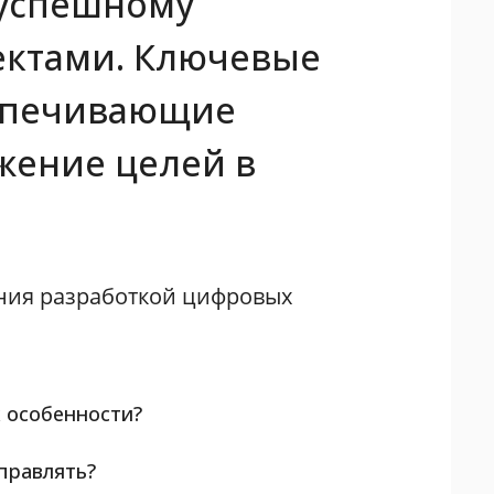
 успешному
оектами. Ключевые
еспечивающие
жение целей в
ния разработкой цифровых
х особенности?
управлять?